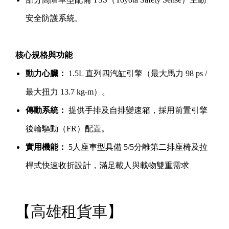
安全防護系統。
核心規格與功能
動力心臟：
1.5L 直列四汽缸引擎（最大馬力 98 ps /
最大扭力 13.7 kg-m）。
傳動系統：
提供手排及自排變速箱，採用前置引擎
後輪驅動（FR）配置。
實用機能：
5人座車型具備 5/5分離第二排座椅及拉
桿式快速收折設計，滿足載人與載物雙重需求
【
高雄租貨車
】