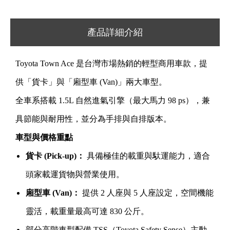
產品詳細介紹
Toyota Town Ace 是台灣市場熱銷的輕型商用車款，提
供「貨卡」與「廂型車 (Van)」兩大車型。
全車系搭載 1.5L 自然進氣引擎（最大馬力 98 ps），兼
具節能與耐用性，並分為手排與自排版本。
車型與價格重點
貨卡 (Pick-up)：
具備極佳的載重與馱運能力，適合
頭家載運貨物與營業使用。
廂型車 (Van)：
提供 2 人座與 5 人座設定，空間機能
靈活，載重量最高可達 830 公斤。
部分高階車型配備 TSS（Toyota Safety Sense）主動