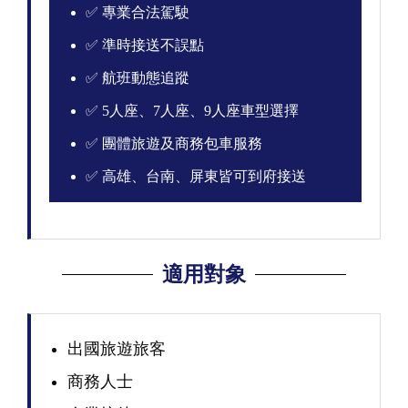
✅ 專業合法駕駛
✅ 準時接送不誤點
✅ 航班動態追蹤
✅ 5人座、7人座、9人座車型選擇
✅ 團體旅遊及商務包車服務
✅ 高雄、台南、屏東皆可到府接送
適用對象
出國旅遊旅客
商務人士