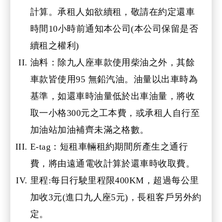
計算。承租人如欲續租，敬請在約定還車
時間10小時前通知本公司(本公司保留是否
續租之權利)
油料：除九人座車款使用柴油之外，其餘
車款皆使用95 無鉛汽油。油量以出車時為
基準，如還車時油量低於出車油量，將收
取一小格300元之工本費，或承租人自行至
加油站加油補齊未滿之格數。
E-tag：短租車輛租約期間所產生之通行
費，將由遠通電收計算於還車時收取費。
里程:每日行駛里程限400KM，超過每公里
加收3元(進口九人座5元)，長租客戶另外約
定。