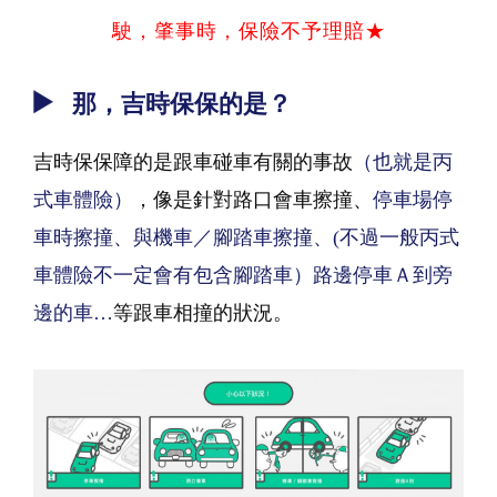
駛，肇事時，保險不予理賠★
那，吉時保保的是？
吉時保保障的是跟車碰車有關的事故
（也就是丙
式車體險）
，像是針對路口會車擦撞、
停車場停
車時擦撞、與機車／腳踏車擦撞、(不過一般丙式
車體險不一定會有包含腳踏車）路邊停車Ａ到旁
邊的車…
等跟車相撞的狀況。