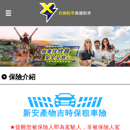
保險介紹
新安產物吉時保租車險
★提醒您被保險人即為駕駛人，非被保險人駕