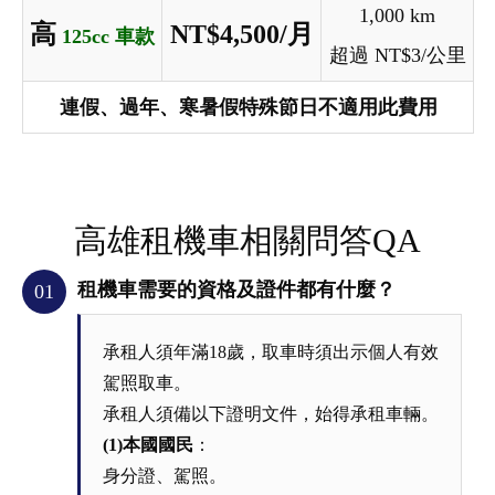
1,000 km
高
NT$4,500/月
125cc 車款
超過 NT$3/公里
連假、過年、寒暑假特殊節日不適用此費用
高雄租機車相關問答QA
租機車需要的資格及證件都有什麼？
01
承租人須年滿18歲，取車時須出示個人有效
駕照取車。
承租人須備以下證明文件，始得承租車輛。
(1)本國國民
：
身分證、駕照。