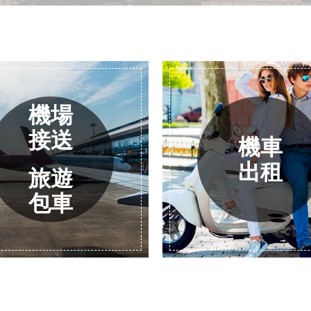
機場
接送
機車
出租
旅遊
包車