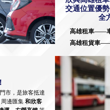
交通位置優勢
全
高雄租車——
高雄租貨車—
！
門市，是旅客抵達
。周邊匯集
和欣客