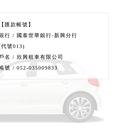
【匯款帳號】
銀行 / 國泰世華銀行-新興分行
(代號013)
戶名 / 欣興租車有限公司
帳號 / 052-035009833