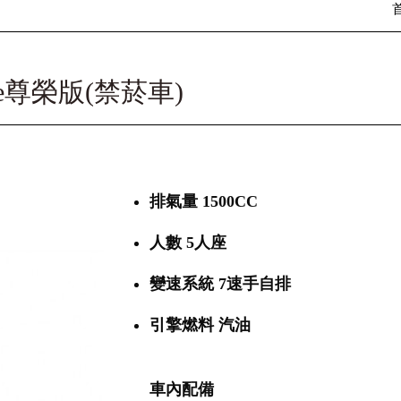
tige尊榮版(禁菸車)
排氣量 1500CC
人數 5人座
變速系統 7速手自排
引擎燃料 汽油
車內配備