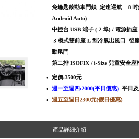
免鑰匙啟動車門鎖 定速巡航 8 吋觸控式音
Android Auto)
中控台 USB 端子 ( 2 埠) / 
3 模式雙前座 L 型冷氣出風口 後座空
動尾門
第二排 ISOFIX / i-Size 兒童安
定價:3500元
週一至週四:2000(平日優惠)
平日及
週五至週日2300元(假日優惠)
產品詳細介紹