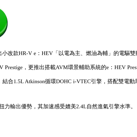
略，推出小改款HR-V e：HEV「以電為主、燃油為輔」的
restige，更推出搭載AVM環景輔助系統的e：HEV Prestige S
L Atkinson循環DOHC i-VTEC引擎，搭配雙電動馬達及P
kgm大扭力輸出優勢，其加速感受媲美2.4L自然進氣引擎水準。