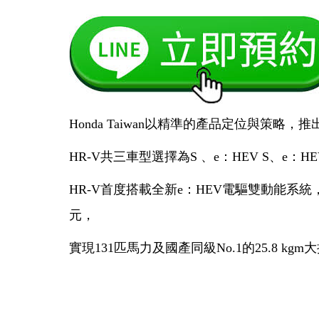
Honda Taiwan以精準的產品定位與策
HR-V共三車型選擇為S 、e：HEV S、e：HEV P
HR-V首度搭載全新e：HEV電驅雙動能系統，結合1.5
元，
實現131匹馬力及國產同級No.1的25.8 