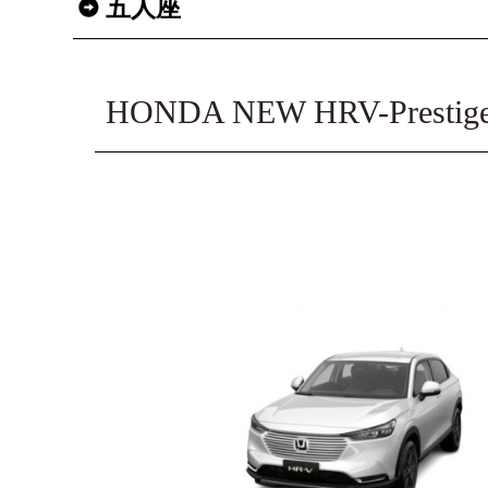
五人座
HONDA NEW HRV-Pres