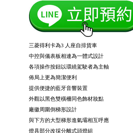
三菱得利卡為3 人座自排貨車
中控與儀表板相連為一體式設計
各項操作按鈕以環繞駕駛者為主軸
佈局上更為簡潔便利
提供便捷的藍牙音響裝置
外觀以黑色雙橫柵同色飾材妝點
廠徽周圍倒梯形設計
與下方的大型梯形進氣壩相互呼應
燈具部分改採分離式頭燈組