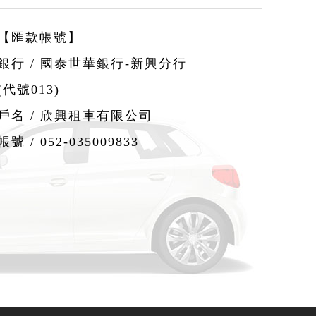
【匯款帳號】
銀行 / 國泰世華銀行-新興分行
(代號013)
戶名 / 欣興租車有限公司
帳號 / 052-035009833