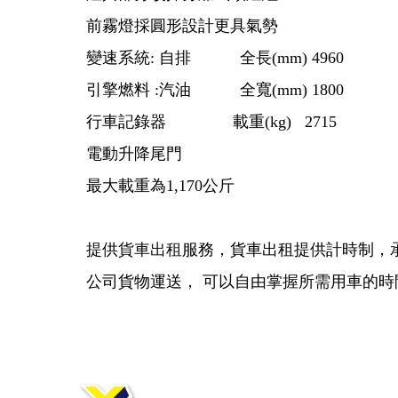
前霧燈採圓形設計更具氣勢
變速系統: 自排 全長(mm) 4960
引擎燃料 :汽油 全寬(mm) 1800
行車記錄器 載重(kg) 2715
電動升降尾門
最大載重為1,170公斤
提供
貨車出租
服務，貨車出租提供計時制，
公司貨物運送， 可以自由掌握所需用車的