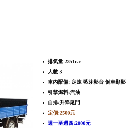
排氣量 2351c.c
人數 3
車內配備: 定速 藍芽影音 倒車顯影
引擎燃料:汽油
自排/升降尾門
定價:2500元
週一至週四:2000元