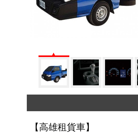
【
高雄租貨車
】