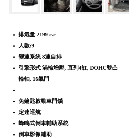
排氣量 2199 c.c
人數:9
變速系統 8速自排
引擎形式 渦輪增壓, 直列4缸, DOHC雙凸
輪軸, 16氣門
免鑰匙啟動車門鎖
定速巡航
蜂鳴式倒車輔助系統
倒車影像輔助