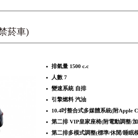
IP(禁菸車)
排氣量 1500 c.c
人數 7
變速系統 自排
引擎燃料 汽油
10.4吋整合式多媒體系統(附Apple Car
第二排 VIP皇家座椅(附電動調整/加
第二排多模式調整(標準/休閒/睡眠模