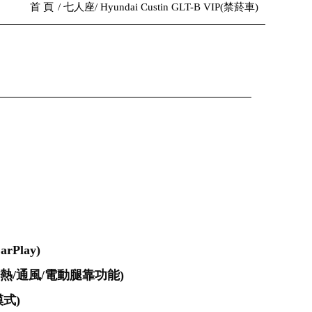
首 頁
七人座
Hyundai Custin GLT-B VIP(禁菸車)
Play)
熱/通風/電動腿靠功能)
式)