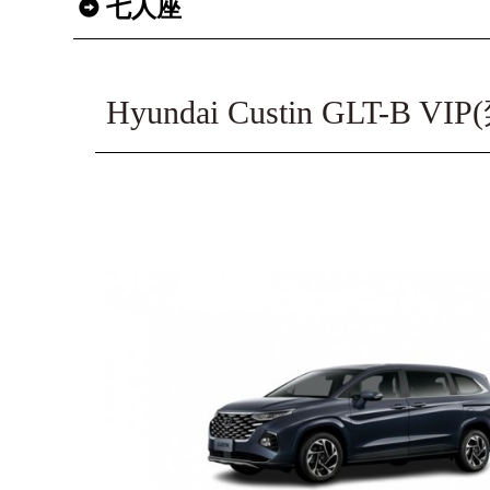
七人座
Hyundai Custin GLT-B V