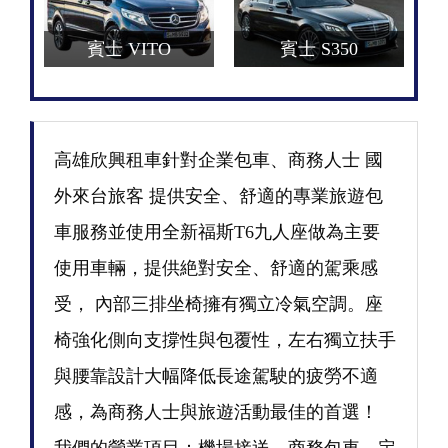
賓士 VITO
賓士 S350
高雄欣興租車針對企業包車、商務人士 國
外來台旅客 提供安全、舒適的專業旅遊包
車服務並使用全新福斯T6九人座做為主要
使用車輛，提供絶對安全、舒適的駕乘感
受， 內部三排坐椅擁有獨立冷氣空調。座
椅強化側向支撐性與包覆性，左右獨立扶手
與腰靠設計大幅降低長途駕駛的疲勞不適
感，為商務人士與旅遊活動最佳的首選！