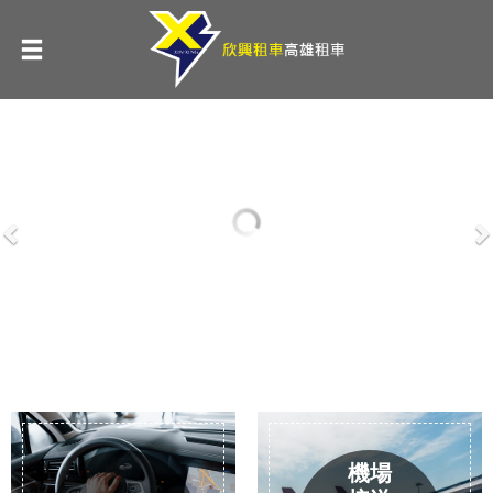
Previous
N
機場
接送
短期
租車
旅遊